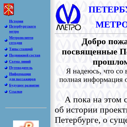
ПЕТЕPБ
История
МЕТP
Петербургского
метро
Метрополитен
Добро пожа
сегодня
посвященные Пе
Типы станций
Подвижной состав
прошлом
Схема линий
Путеводитель
Я надеюсь, что со
Информация
полная информация о
для пассажиров
Будущее развитие
Ссылки
А пока на этом
об истории проект
Петербурге, о сущ