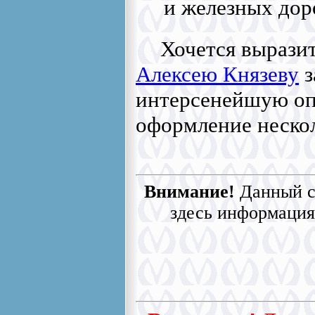
и железных дор
Хочется вырази
Алексею Князеву
з
интерсенейшую о
оформление нескол
Внимание!
Данный с
здесь информация 