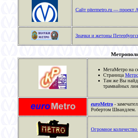
Сайт pitermetro.ru — проект
Значки и жетоны Петербургс
Метрополи
МетаМетро на се
Страница
Метр
Там же Вы найд
трамвайных лин
euro
Metro
- замечате
Pобертом Швандлем.
Огромное количеств