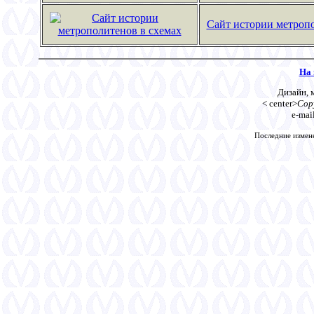
Сайт истории метропо
На 
Дизайн, 
< center>
Copy
e-mai
Последние измене