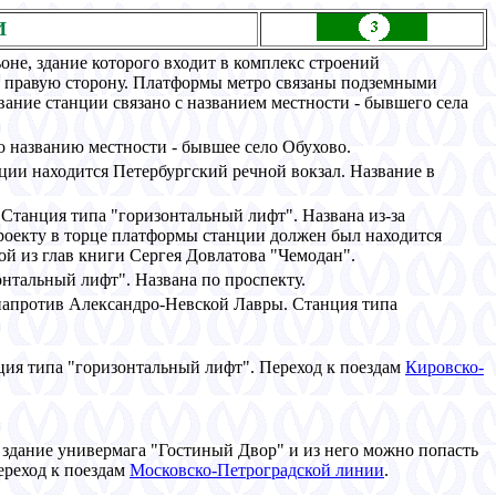
И
оне, здание которого входит в комплекс строений
а правую сторону. Платформы метро связаны подземными
ание станции связано с названием местности - бывшего села
 названию местности - бывшее село Обухово.
ции находится Петербургский речной вокзал. Hазвание в
Станция типа "горизонтальный лифт". Hазвана из-за
роекту в торце платформы станции должен был находится
ой из глав книги Сергея Довлатова "Чемодан".
нтальный лифт". Hазвана по проспекту.
 напротив Александро-Hевской Лавры. Станция типа
ция типа "горизонтальный лифт". Переход к поездам
Кировско-
 здание универмага "Гостиный Двор" и из него можно попасть
ереход к поездам
Московско-Петроградской линии
.