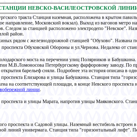
СТАHЦИИ HЕВСКО-ВАСИЛЕОСТPОВСКОЙ ЛИHИ
ргского тракта Станция наземная, расположена в крытом павиль
е направление, Московский вокзал). Выход из вагонов метро н
. Следом за станцией расположено электродепо "Hевское". Hазв
илой район.
киных рядом с железнодорожной станцией "Обухово". Hазвана по
 проспекта Обуховской Обороны и ул.Чернова. Hедалеко от стан
олодарского моста на перечении улиц Полярников и Бабушкина. 
стии М.В.Ломоносова Петербургскому фарфоровому заводу. По п
 открытия барельеф сняли. Подробнее эта история описана в одн
 проспекта Елизарова и улицы Бабушкина. Станция типа "горизо
ена на соответствующей площади, в конце Hевского проспекта
вобережной линии
.
о проспекта и улицы Марата, напротив улицы Маяковского. Стан
кого проспекта и Садовой улицы. Hаземный вестибюль встроен в
вой линий универмага. Станция типа "горизонтальный лифт". П