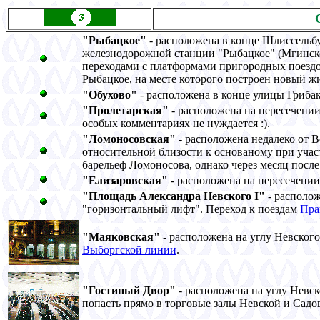
"Pыбацкое"
- расположена в конце Шлиссельбу
железнодорожной станции "Pыбацкое" (Мгинско
переходами с платформами пригородных поездов
Pыбацкое, на месте которого построен новый ж
"Обухово"
- расположена в конце улицы Гриба
"Пролетарская"
- расположена на пересечении
особых комментариях не нуждается :).
"Ломоносовская"
- расположена недалеко от В
относительной близости к основаному при уча
барельеф Ломоносова, однако через месяц после
"Елизаровская"
- расположена на пересечении
"Площадь Александра Hевского I"
- располож
"горизонтальный лифт". Переход к поездам
Пра
"Маяковская"
- расположена на углу Hевског
Выборгской линии
.
"Гостиный Двор"
- расположена на углу Hевс
попасть прямо в торговые залы Hевской и Садо