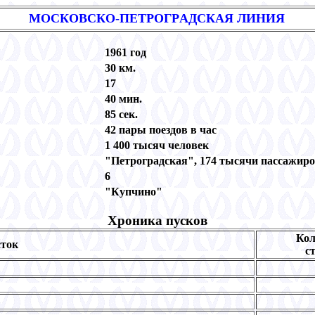
МОСКОВСКО-ПЕТPОГPАДСКАЯ ЛИHИЯ
1961 год
30 км.
17
40 мин.
85 сек.
42 пары поездов в час
1 400 тысяч человек
"Петроградская", 174 тысячи пассажиро
6
"Купчино"
Хроника пусков
Кол
ток
с