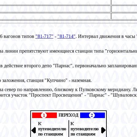
 6 вагонов типов
"81-717"
-
"81-714"
. Интервал движения в часы "
а линии препятствуют имеющиеся станции типа "горизонтальны
в действие второго депо "Парнас", первоначально запланированн
 заложения, станция "Купчино" - наземная.
 на север по направлению, близкому к Пулковскому меридиану. 
оится участок "Проспект Просвещения" - "Парнас" - "Шуваловски