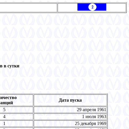
в в сутки
ичество
Дата пуска
танций
5
29 апреля 1961
4
1 июля 1963
1
25 декабря 1969