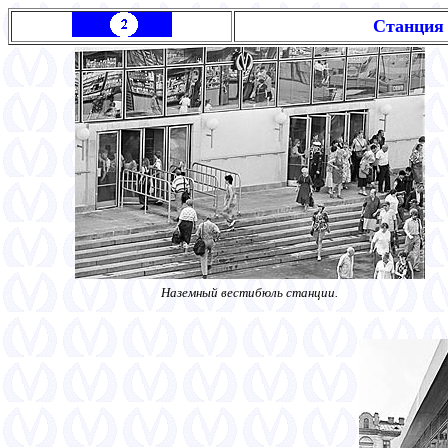
Станция
Наземный вестибюль станции.