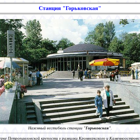
Станция "Горьковская"
Наземный вестибюль станции
"Горьковская"
.
ерке Петропавловской крепости у развилки Кронверкского и Каменноостровс