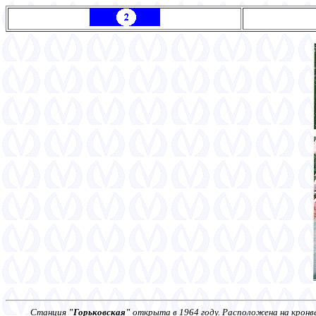
Станция
"Горьковская"
открыта в 1964 году. Расположена на кронв